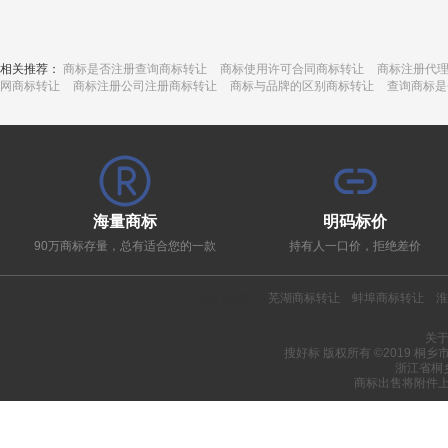
相关推荐：
商标是否注册查询商标转让
商标使用许可合同商标转让
商标注册代
网商标转让
商标注册公司注册商标转让
商标与品牌的区别商标转让
查询商标是
海量商标
明码标价
90万商标存量，总有适合您的一款
持有人一口价，拒绝差价
热门推荐：
芜湖商标转让
蚌埠商标转让
淮
关
搜好标 版权所有 ©2019 桐
浙江省桐
商标出售将附件