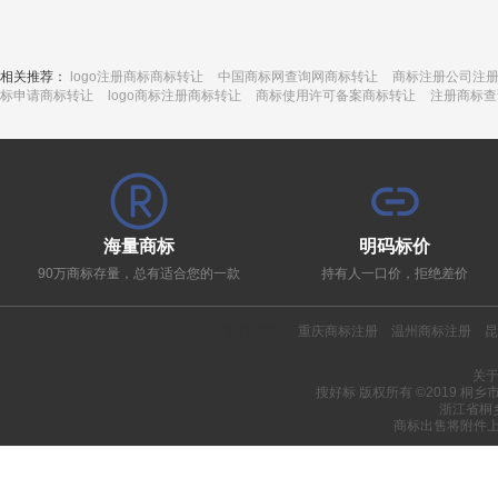
相关推荐：
logo注册商标商标转让
中国商标网查询网商标转让
商标注册公司注
标申请商标转让
logo商标注册商标转让
商标使用许可备案商标转让
注册商标查
海量商标
明码标价
90万商标存量，总有适合您的一款
持有人一口价，拒绝差价
热门推荐：
重庆商标注册
温州商标注册
昆
关
搜好标 版权所有 ©2019 桐
浙江省桐
商标出售将附件