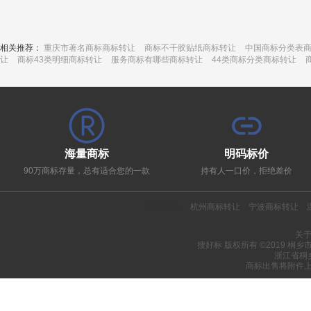
相关推荐：
重庆市著名商标商标转让
商标不干胶贴纸商标转让
中国商标分类表
让
商标43类明细商标转让
服务商标有哪些商标转让
44类商标分类商标转让
海量商标
明码标价
90万商标存量，总有适合您的一款
持有人一口价，拒绝差价
热门推荐：
杭州商标转让
宁波商标转让
关
搜好标 版权所有 ©2019 桐
浙江省桐
商标出售将附件