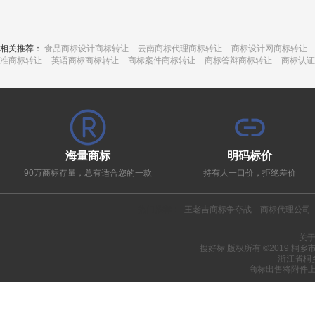
相关推荐：
食品商标设计商标转让
云南商标代理商标转让
商标设计网商标转让
准商标转让
英语商标商标转让
商标案件商标转让
商标答辩商标转让
商标认证
海量商标
明码标价
90万商标存量，总有适合您的一款
持有人一口价，拒绝差价
热门推荐：
王老吉商标争夺战
商标代理公司
关
搜好标 版权所有 ©2019 桐
浙江省桐
商标出售将附件