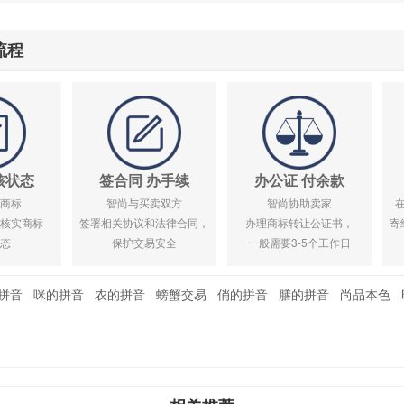
流程
核状态
签合同 办手续
办公证 付余款
商标
智尚与买卖双方
智尚协助卖家
核实商标
签署相关协议和法律合同，
办理商标转让公证书，
寄
态
保护交易安全
一般需要3-5个工作日
拼音
咪的拼音
农的拼音
螃蟹交易
俏的拼音
膳的拼音
尚品本色