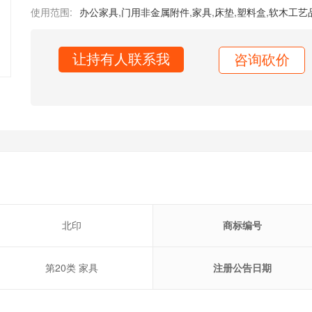
使用范围:
办公家具
,
门用非金属附件
,
家具
,
床垫
,
塑料盒
,
软木工艺
让持有人联系我
咨询砍价
北印
商标编号
第20类 家具
注册公告日期