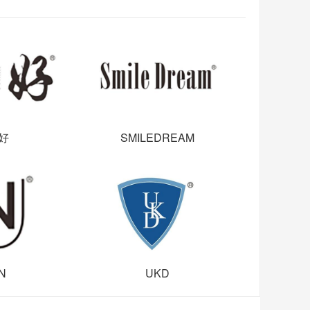
好
SMILEDREAM
N
UKD