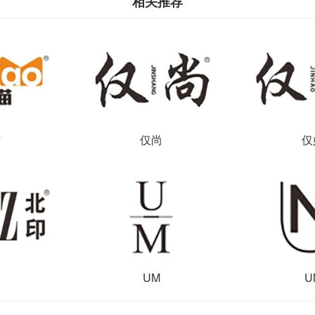
相关推荐
猫
仅尚
仅
印
UM
U