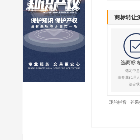
商标转让
选商标 
选定中意
由专属代理人
法定状
珑的拼音
芒果