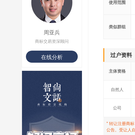
使用范围
用户 S**10 购买 侯***
用户 S**16 购买 火***
用户 S**25 购买 水***
用户 S**33 购买 巴***
类似群组
周亚兵
用户 S**80 购买 王***
用户 S**19 购买 T***
商标交易资深顾问
用户 S**22 购买 茶***
用户 S**68 购买 俏***
过户资料
在线分析
主体资格
自然人
公司
* 转让注册商
公告。受让人