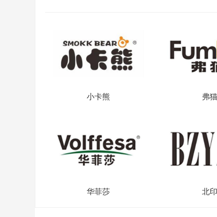
小卡熊
弗
华菲莎
北