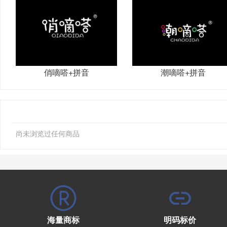
俏嘀嗒+拼音
潮嘀嗒+拼音
尚未浏览过任何商品
海量商标
明码标价