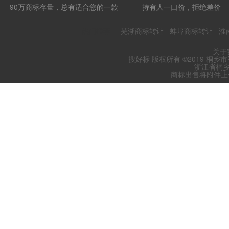
90万商标存量，总有适合您的一款
持有人一口价，拒绝差价
热门推荐：
芜湖商标转让
蚌埠商标转让
淮
关于
搜好标 版权所有 ©2019 桐乡
浙江省桐乡
商标出售将附件上