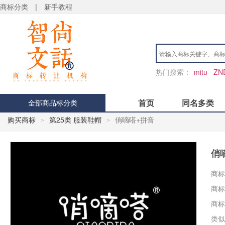
商标分类
|
新手教程
热门搜索：
mitu
ZN
首页
同名多类
全部商品标分类
购买商标
第25类 服装鞋帽
俏嘀嗒+拼音
>
>
俏
商标
商标
商标
类似