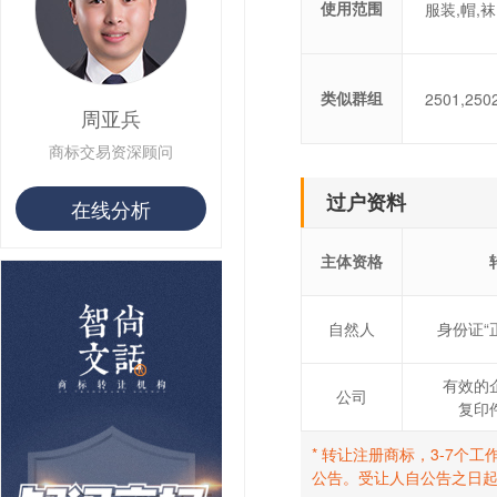
使用范围
服装,帽,
类似群组
2501,250
周亚兵
商标交易资深顾问
过户资料
在线分析
主体资格
自然人
身份证“
有效的
公司
复印
* 转让注册商标，3-7
公告。受让人自公告之日