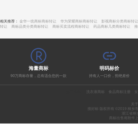
相关推荐：
金华一统商标商标转让
华为荣耀商标商标转让
影视商标分类商标转
转让
商标品类分类商标转让
商标买卖流程商标转让
药品商标几类商标转让
推
海量商标
明码标价
90万商标存量，总有适合您的一款
持有人一口价，拒绝差价
热门推荐：
洗衣液商标
食品商标注册
女
关
搜好标 版权所有 ©2019 桐
浙江省桐
商标出售将附件