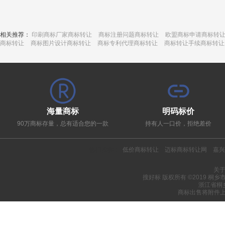
相关推荐：
印刷商标厂家商标转让
商标注册问题商标转让
欧盟商标申请商标转
商标转让
商标图片设计商标转让
商标专利代理商标转让
商标转让手续商标转让
海量商标
明码标价
90万商标存量，总有适合您的一款
持有人一口价，拒绝差价
热门推荐：
低价商标转让
迈标商标转让网
嘉兴
关
搜好标 版权所有 ©2019 桐
浙江省桐
商标出售将附件