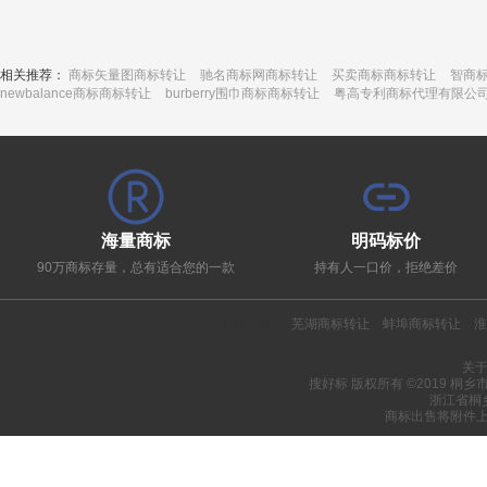
相关推荐：
商标矢量图商标转让
驰名商标网商标转让
买卖商标商标转让
智商
newbalance商标商标转让
burberry围巾商标商标转让
粤高专利商标代理有限公
海量商标
明码标价
90万商标存量，总有适合您的一款
持有人一口价，拒绝差价
热门推荐：
芜湖商标转让
蚌埠商标转让
淮
关
搜好标 版权所有 ©2019 桐
浙江省桐
商标出售将附件