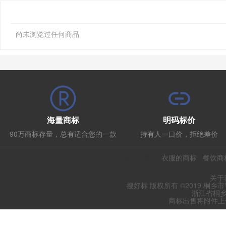
尚未浏览过任何商品
海量商标
明码标价
90万商标存量，总有适合您的一款
持有人一口价，拒绝差价
热门推荐：
衣服的商标
餐饮商
关于
搜好标 版权所有 ©2019 桐乡
浙江省桐乡
商标出售将附件上