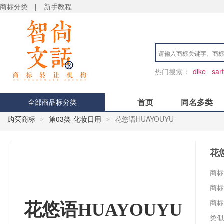
商标分类
|
新手教程
热门搜索：
dike
sart
首页
同名多类
全部商品标分类
购买商标
第03类-化妆日用
花悠语HUAYOUYU
>
>
花悠
商标
商标
商标
花悠语HUAYOUYU
用户 S**4 购买 天***
类似
用户 S**6 购买 七***