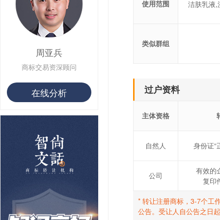
使用范围
洁肤乳液,
类似群组
周亚兵
商标交易资深顾问
过户资料
在线分析
主体资格
自然人
身份证“
有效的
公司
复印
* 转让注册商标，3-7
公告。受让人自公告之日