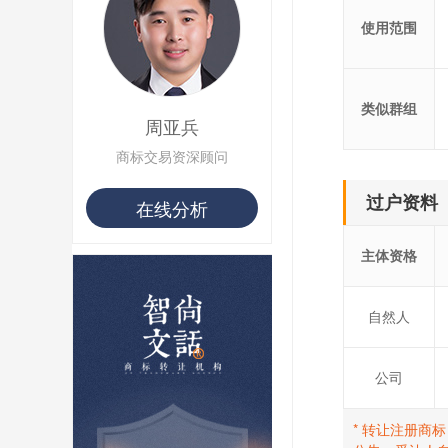
用户 S**8 购买 专***
使用范围
用户 S**14 购买 宅***
用户 S**26 购买 图***
用户 S**10 购买 侯***
用户 S**16 购买 火***
类似群组
用户 S**25 购买 水***
周亚兵
用户 S**33 购买 巴***
商标交易资深顾问
用户 S**80 购买 王***
用户 S**19 购买 T***
过户资料
在线分析
用户 S**22 购买 茶***
用户 S**68 购买 俏***
主体资格
自然人
公司
* 转让注册商