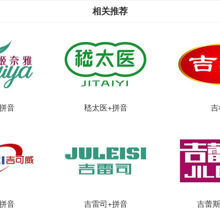
相关推荐
拼音
嵇太医+拼音
吉
拼音
吉雷司+拼音
吉蕾斯