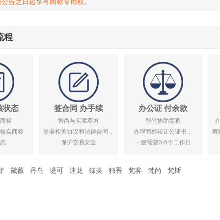
自公告之日起享有商标专用权。
流程
核状态
签合同 办手续
办公证 付余款
商标
智尚与买卖双方
智尚协助卖家
核实商标
签署相关协议和法律合同，
办理商标转让公证书，
寄
态
保护交易安全
一般需要3-5个工作日
菲
黛薇
丹鸟
堤可
迪龙
蝶美
独香
梵客
梵尚
梵斯