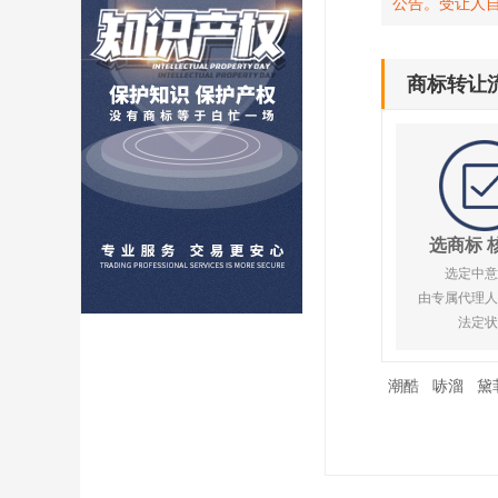
公告。受让人
商标转让
选商标 
选定中意
由专属代理人
法定状
潮酷
哧溜
黛