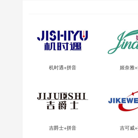
机时遇+拼音
姬奈雅+
吉爵士+拼音
吉可威+