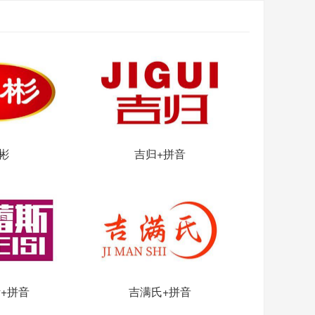
彬
吉归+拼音
+拼音
吉满氏+拼音