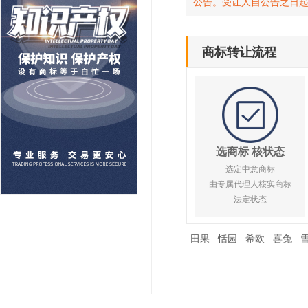
公告。受让人自公告之日
商标转让流程
选商标 核状态
选定中意商标
由专属代理人核实商标
法定状态
田果
恬园
希欧
喜兔