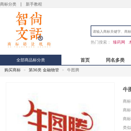
商标分类
|
新手教程
热门搜索：
臻药网
首页
同名多类
全部商品标分类
购买商标
第36类 金融物管
牛图腾
>
>
牛
商标
商标
商标
类似