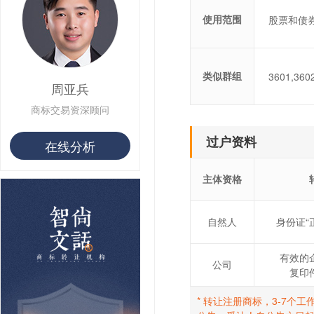
使用范围
股票和债券
类似群组
3601,3602
周亚兵
商标交易资深顾问
过户资料
在线分析
主体资格
自然人
身份证“
有效的
公司
复印
* 转让注册商标，3-7