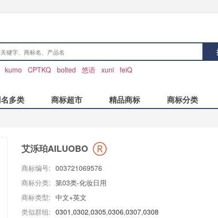
：
kumo
CPTKQ
bolted
悠语
xuni
feiQ
同名多类
商标超市
精品商标
商标分类
艾泺珀AILUOBO
商标编号:
003721069576
商标分类:
第03类-化妆日用
商标类型:
中文+英文
类似群组:
0301
,
0302
,
0305
,
0306
,
0307
,
0308