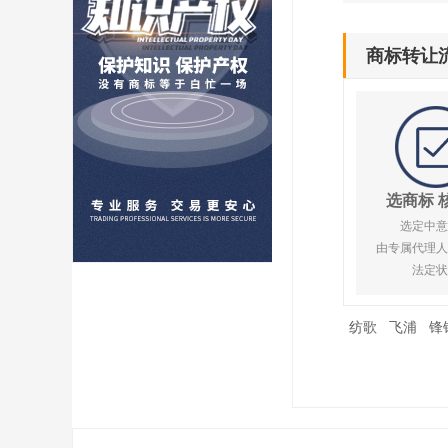
商标转让
选商标 
选定中意
由专属代理人
法定状
纺歌
飞浦
锋