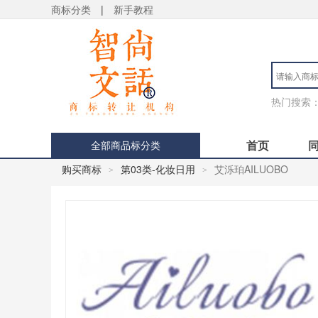
商标分类
|
新手教程
热门搜索
首页
全部商品标分类
购买商标
第03类-化妆日用
艾泺珀AILUOBO
>
>
用户 S**4 购买 天***