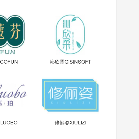
COFUN
沁欣柔QISINSOFT
LUOBO
修俪姿XIULIZI