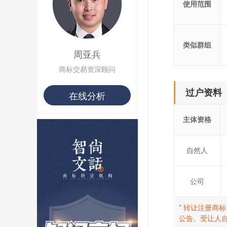
使用范围
类似群组
周亚兵
商标交易资深顾问
过户资料
在线分析
主体资格
自然人
公司
* 转让注册商
公告。受让人