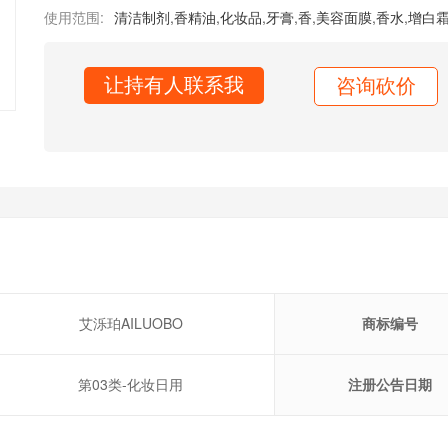
使用范围:
清洁制剂
,
香精油
,
化妆品
,
牙膏
,
香
,
美容面膜
,
香水
,
增白
让持有人联系我
咨询砍价
艾泺珀AILUOBO
商标编号
第03类-化妆日用
注册公告日期