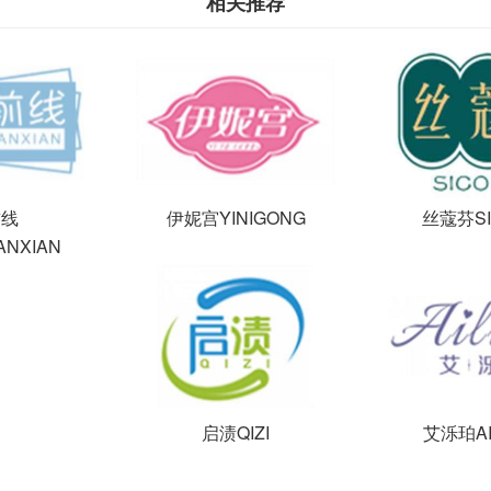
相关推荐
前线
伊妮宫YINIGONG
丝蔻芬SI
ANXIAN
启渍QIZI
艾泺珀AI