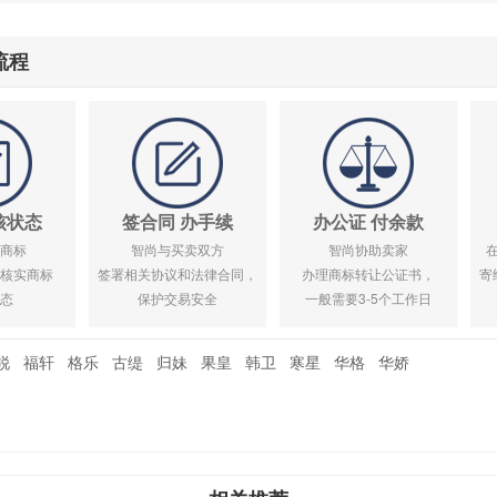
流程
核状态
签合同 办手续
办公证 付余款
商标
智尚与买卖双方
智尚协助卖家
核实商标
签署相关协议和法律合同，
办理商标转让公证书，
寄
态
保护交易安全
一般需要3-5个工作日
锐
福轩
格乐
古缇
归妹
果皇
韩卫
寒星
华格
华娇