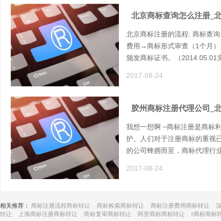
北京商标查询怎么注册_
北京商标注册的流程: 商标查
费用→商标形式审查（1个月）
颁发商标证书。（2014.05.
2017-08-24
胶州商标注册代理公司_
我想一想啊 ~商标注册是商标
护。人们对于注册商标的重视
的公司蜂拥而至，商标代理行
2017-08-24
相关推荐：
商标注册流程商标转让
商标检索商标转让
商标注册费用商标转让
转让
上海商标注册商标转让
商标复审商标转让
阿里商标商标转让
r商标商标