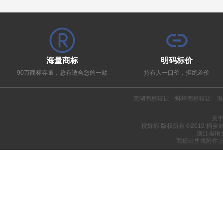
海量商标
明码标价
90万商标存量，总有适合您的一款
持有人一口价，拒绝差价
热门推荐：
芜湖商标转让
蚌埠商标转让
淮
关
搜好标 版权所有 ©2019 桐
浙江省桐
商标出售将附件