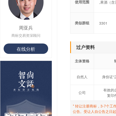
使用范围
,果酒（含
类似群组
3301
周亚兵
商标交易资深顾问
过户资料
在线分析
主体资格
自然人
身份证“
有效的
公司
复印
* 转让注册商标，3-7
公告。受让人自公告之日