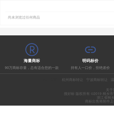
尚未浏览过任何商品
海量商标
明码标价
90万商标存量，总有适合您的一款
持有人一口价，拒绝差价
热门推荐：
杭州商标转让
宁波商标转让
关于
搜好标 版权所有 ©2019 桐乡
浙江省桐乡
商标出售将附件上