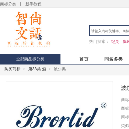
商标分类
|
新手教程
热门搜索：
纪灵
彪
首页
同名多类
全部商品标分类
购买商标
第33类 酒
波尔奥
>
>
波
商标
商标
商标
类似
用户 S**4 购买 天***