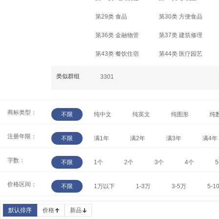
第29类 食品
第30类 方便食品
第36类 金融物管
第37类 建筑修理
第43类 餐饮住宿
第44类 医疗园艺
类似群组
3301
商标类型：
不限
纯中文
纯英文
纯图形
纯
注册年限：
不限
满1年
满2年
满3年
满4年
字数：
不限
1个
2个
3个
4个
价格区间：
不限
1万以下
1-3万
3-5万
5-1
默认排序
价格
新品