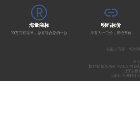
海量商标
明码标价
90万商标存量，总有适合您的一款
持有人一口价，拒绝差价
热门推荐：
衣服的商标
餐饮商
关
搜好标 版权所有 ©2019 桐
浙江省桐
商标出售将附件