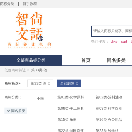
商标分类
|
新手教程
热门搜索：
dike
sart
全部商品标分类
首页
同名多类
低价商标转让
>
第33类-酒
商标筛选>
第33类 酒
x
全部删除
x
商标分类：
第01类-化学原料
第02类-涂料油漆
不限
第08类-手工用具
第09类 科学仪器
同名多类
第15类 乐器
第16类 办公用品
第22类 绳网袋篷
第23类 纱线丝