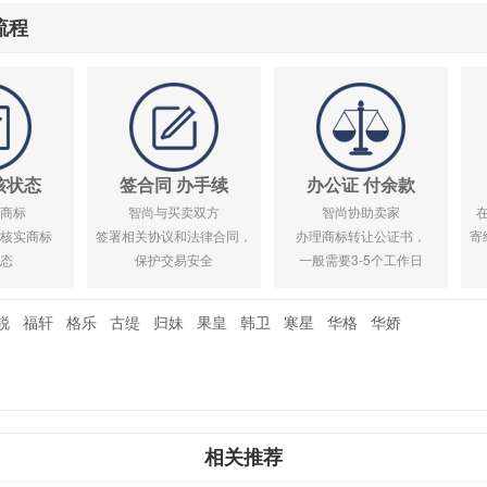
流程
核状态
签合同 办手续
办公证 付余款
商标
智尚与买卖双方
智尚协助卖家
核实商标
签署相关协议和法律合同，
办理商标转让公证书，
寄
态
保护交易安全
一般需要3-5个工作日
锐
福轩
格乐
古缇
归妹
果皇
韩卫
寒星
华格
华娇
相关推荐