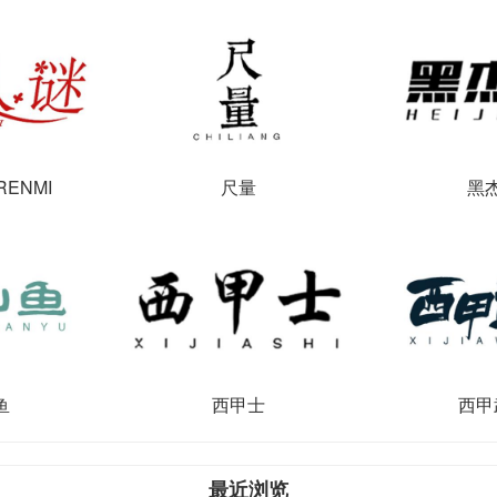
ENMI
尺量
黑
鱼
西甲士
西甲
最近浏览