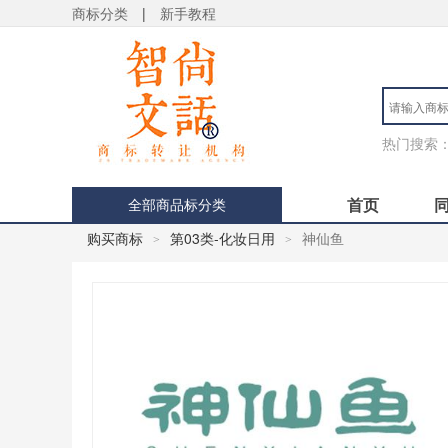
商标分类
|
新手教程
热门搜索
首页
全部商品标分类
购买商标
第03类-化妆日用
神仙鱼
>
>
用户 S**4 购买 天***
用户 S**6 购买 七***