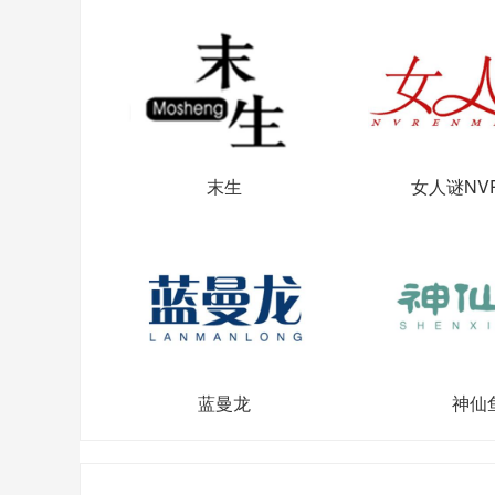
末生
女人谜NVR
蓝曼龙
神仙