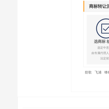
商标转让
选商标 
选定中意
由专属代理人
法定状
纺歌
飞浦
锋