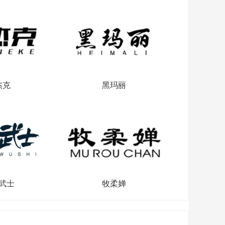
杰克
黑玛丽
武士
牧柔婵