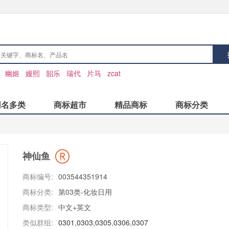
：
幽姬
嫚熙
韶乐
瑞代
片马
zcat
同名多类
商标超市
精品商标
商标分类
神仙鱼
商标编号:
003544351914
商标分类:
第03类-化妆日用
商标类型:
中文+英文
类似群组:
0301
,
0303
,
0305
,
0306
,
0307