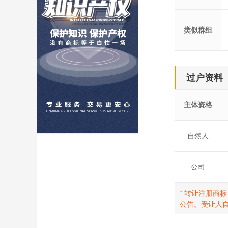
类似群组
过户资料
主体资格
自然人
公司
* 转让注册商
公告。受让人