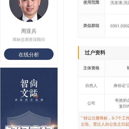
用户 S**68 购买 俏***
使用范围
洗发液,洗
类似群组
0301,030
周亚兵
商标交易资深顾问
过户资料
在线分析
主体资格
自然人
身份证“
有效的
公司
复印
* 转让注册商标，3-7
公告。受让人自公告之日