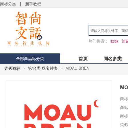
商标分类
|
新手教程
热门搜索：
奴姬
迪
首页
同名多类
全部商品标分类
购买商标
第14类 珠宝钟表
MOAU BREN
>
>
MO
商标
商标
商标
类似