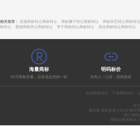
相关推荐：
亚珑商标转让商标转让
商标狮子转让商标转让
商标恒艺转让商标转
标转让
楚雄商标转让商标转让
李宁商标转让商标转让
昌吉商标转让商标转让
海量商标
明码标价
90万商标存量，总有适合您的一款
持有人一口价，拒绝差价
热门推荐：
杭州商标转让
宁波商标转让
关
搜好标 版权所有 ©2019 桐
浙江省桐
商标出售将附件