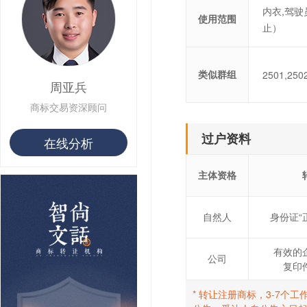
用户 S**16 购买 火***
内衣,驾驶
用户 S**25 购买 水***
使用范围
止）
用户 S**33 购买 巴***
用户 S**80 购买 王***
用户 S**19 购买 T***
用户 S**22 购买 茶***
类似群组
2501,2502
周亚兵
用户 S**68 购买 俏***
商标交易资深顾问
过户资料
在线分析
主体资格
自然人
身份证“
有效的
公司
复印
* 转让注册商标，3-7