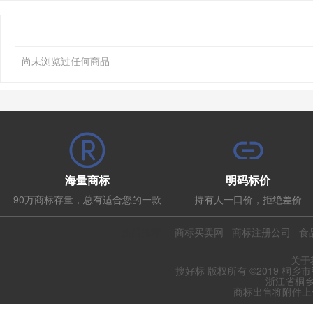
尚未浏览过任何商品
海量商标
明码标价
90万商标存量，总有适合您的一款
持有人一口价，拒绝差价
热门推荐：
商标买卖网
商标注册公司
食
关于
搜好标 版权所有 ©2019 桐乡
浙江省桐乡
商标出售将附件上