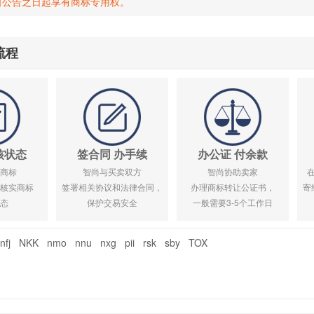
自公告之日起享有商标专用权。
流程
核状态
签合同 办手续
办公证 付余款
商标
智尚与买卖双方
智尚协助卖家
核实商标
签署相关协议和法律合同，
办理商标转让公证书，
寄
态
保护交易安全
一般需要3-5个工作日
nfj
NKK
nmo
nnu
nxg
pii
rsk
sby
TOX