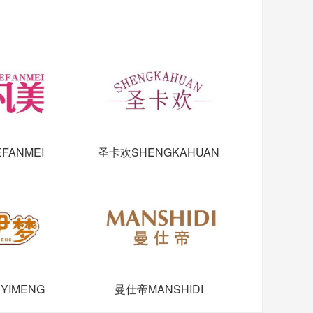
FANMEI
圣卡欢SHENGKAHUAN
YIMENG
曼仕帝MANSHIDI