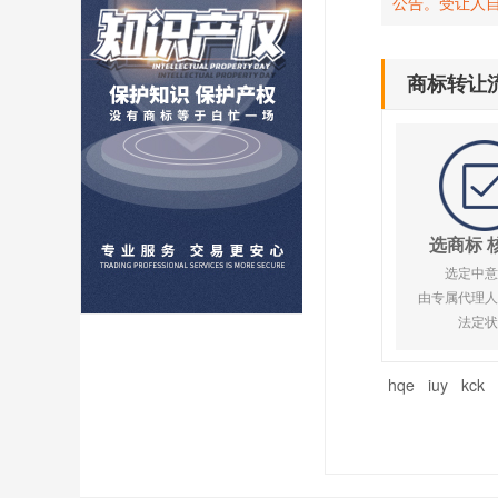
公告。受让人
商标转让
选商标 
选定中意
由专属代理人
法定状
hqe
iuy
kck