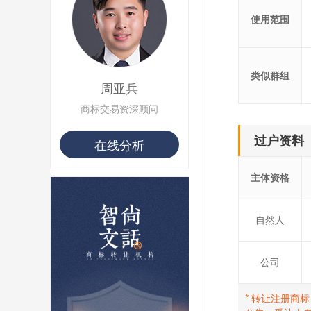
用户 S**1 购买 皇***
用户 S**8 购买 专***
使用范围
用户 S**14 购买 宅***
用户 S**26 购买 图***
用户 S**10 购买 侯***
类似群组
用户 S**16 购买 火***
周亚兵
用户 S**25 购买 水***
用户 S**33 购买 巴***
商标交易资深顾问
用户 S**80 购买 王***
用户 S**19 购买 T***
过户资料
在线分析
用户 S**22 购买 茶***
用户 S**68 购买 俏***
主体资格
自然人
公司
* 转让注册商