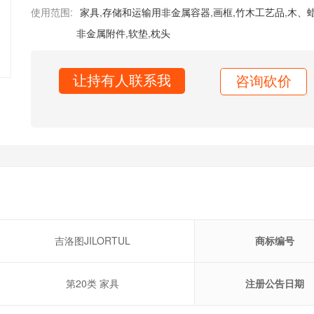
使用范围:
家具
,
存储和运输用非金属容器
,
画框
,
竹木工艺品
,
木、
非金属附件
,
软垫
,
枕头
让持有人联系我
咨询砍价
吉洛图JILORTUL
商标编号
第20类 家具
注册公告日期