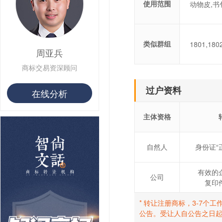
使用范围
动物皮,书
用户 S**10 购买 侯***
用户 S**16 购买 火***
用户 S**25 购买 水***
用户 S**33 购买 巴***
类似群组
1801,1802
用户 S**80 购买 王***
周亚兵
用户 S**19 购买 T***
用户 S**22 购买 茶***
商标交易资深顾问
用户 S**68 购买 俏***
过户资料
在线分析
主体资格
自然人
身份证“
有效的
公司
复印
* 转让注册商标，3-7
公告。受让人自公告之日