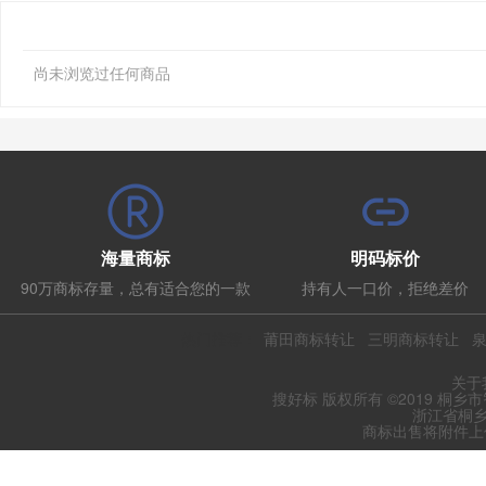
尚未浏览过任何商品
海量商标
明码标价
90万商标存量，总有适合您的一款
持有人一口价，拒绝差价
热门推荐：
莆田商标转让
三明商标转让
关于
搜好标 版权所有 ©2019 桐乡
浙江省桐乡
商标出售将附件上