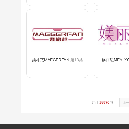
媄格范MAEGERFAN
第18类
媄丽纪MEYLYG
咨询购买
咨询
共计
15970
项
上