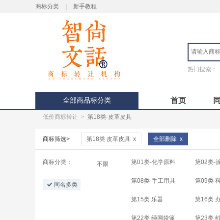
商标分类
|
新手教程
热门搜索：
全部商品标分类
首页
低价商标转让
>
第18类-皮革皮具
商标筛选>
第18类 皮革皮具
x
全部删除
x
商标分类：
第01类-化学原料
第02类-
不限
第08类-手工用具
第09类 
同名多类
第15类 乐器
第16类 
第22类 绳网袋篷
第23类 