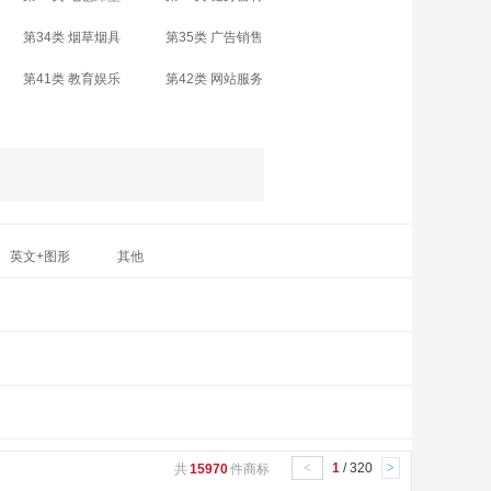
第34类 烟草烟具
第35类 广告销售
第41类 教育娱乐
第42类 网站服务
英文+图形
其他
<
1
/ 320
>
共
15970
件商标