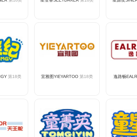
NER
第18类
星登客SEEYDRKER
第18类
星旅友SINL
购买
咨询购买
咨
GY
第18类
宜雅图YIEYARTOO
第18类
逸路畅EALR
购买
咨询购买
咨