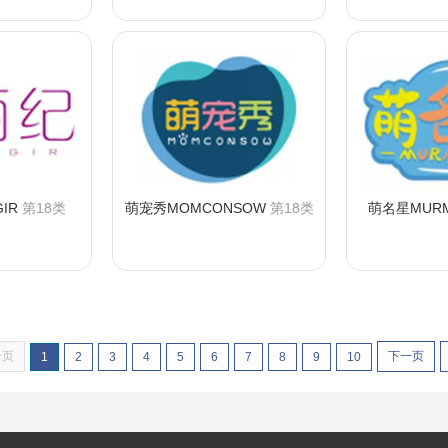
IR
第18类
萌宠秀MOMCONSOW
第18类
萌名星MURM
购买
咨询购买
咨
一页
下一页
1
2
3
4
5
6
7
8
9
10