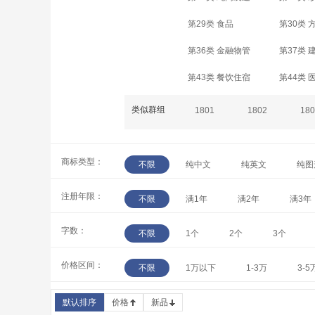
第29类 食品
第30类 
第36类 金融物管
第37类 
第43类 餐饮住宿
第44类 
类似群组
1801
1802
180
商标类型：
不限
纯中文
纯英文
纯图
注册年限：
不限
满1年
满2年
满3年
字数：
不限
1个
2个
3个
价格区间：
不限
1万以下
1-3万
3-5
默认排序
价格
新品