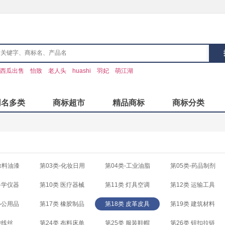
西瓜出售
怡致
老人头
huashi
羽妃
萌江湖
同名多类
商标超市
精品商标
商标分类
涂料油漆
第03类-化妆日用
第04类-工业油脂
第05类-药品制剂
科学仪器
第10类 医疗器械
第11类 灯具空调
第12类 运输工具
办公用品
第17类 橡胶制品
第18类 皮革皮具
第19类 建筑材料
纱线丝
第24类 布料床单
第25类 服装鞋帽
第26类 钮扣拉链