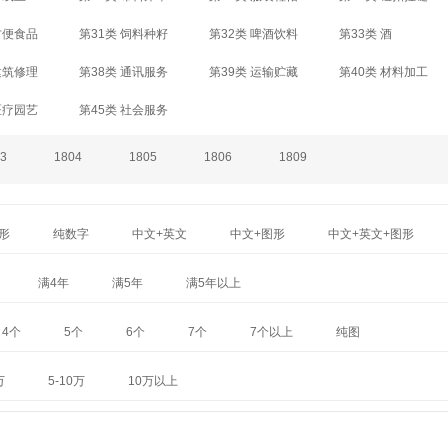
方便食品
第31类 饲料种籽
第32类 啤酒饮料
第33类 酒
建筑修理
第38类 通讯服务
第39类 运输贮藏
第40类 材料加工
医疗园艺
第45类 社会服务
3
1804
1805
1806
1809
形
纯数字
中文+英文
中文+图形
中文+英文+图形
满4年
满5年
满5年以上
4个
5个
6个
7个
7个以上
纯图
万
5-10万
10万以上