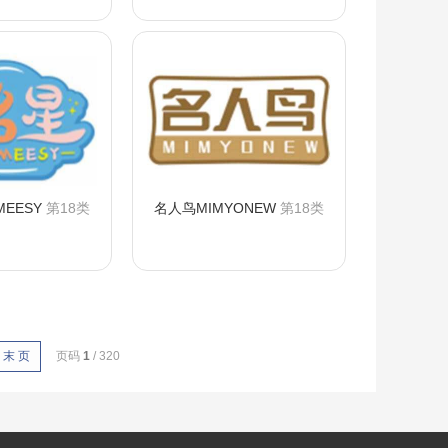
EESY
第18类
名人鸟MIMYONEW
第18类
询购买
咨询购买
末 页
页码
1
/ 320