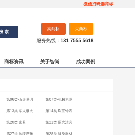
微信扫码选商标
卖商标
买商标
搜 索
服务热线：
131-7555-5618
商标资讯
关于智尚
成功案例
第06类-五金器具
第07类-机械机器
第13类 军火烟火
第14类 珠宝钟表
第20类 家具
第21类 厨房洁具
第27类 地毯席垫
第28类 健身器材