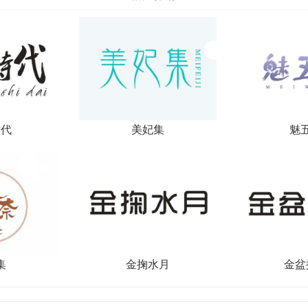
时代
美妃集
魅
集
金掬水月
金盆