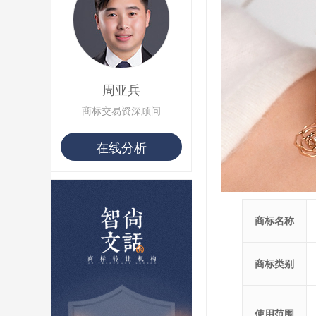
用户 S**33 购买 巴***
用户 S**80 购买 王***
用户 S**19 购买 T***
用户 S**22 购买 茶***
用户 S**68 购买 俏***
周亚兵
商标交易资深顾问
在线分析
商标名称
商标类别
使用范围