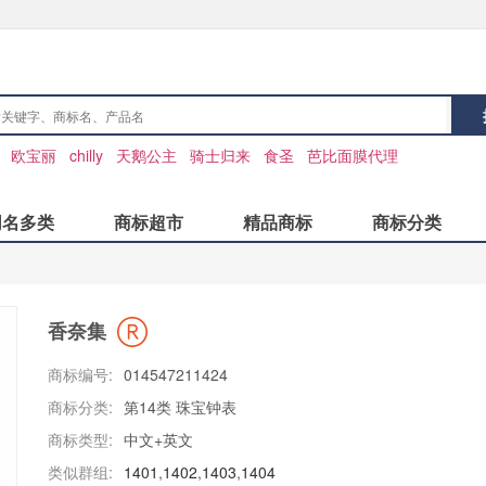
：
欧宝丽
chilly
天鹅公主
骑士归来
食圣
芭比面膜代理
同名多类
商标超市
精品商标
商标分类
香奈集
商标编号:
014547211424
商标分类:
第14类 珠宝钟表
商标类型:
中文+英文
类似群组:
1401
,
1402
,
1403
,
1404