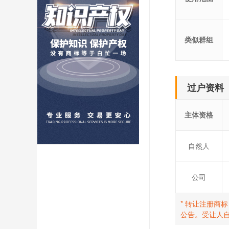
类似群组
过户资料
主体资格
自然人
公司
* 转让注册商
公告。受让人