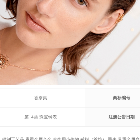
香奈集
商标编号
第14类 珠宝钟表
注册公告日期
银制工艺品,贵重金属合金,首饰用小饰物,戒指（首饰）,手表,贵重金属盒