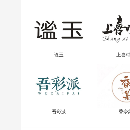
谧玉
上喜
吾彩派
香奈