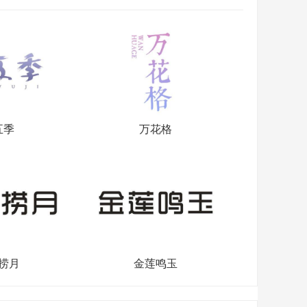
五季
万花格
捞月
金莲鸣玉