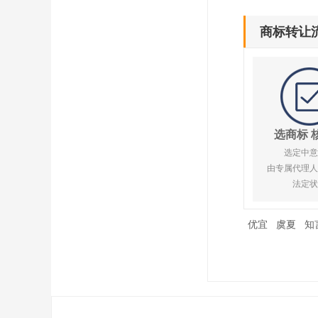
商标转让
选商标 
选定中意
由专属代理人
法定状
优宜
虞夏
知