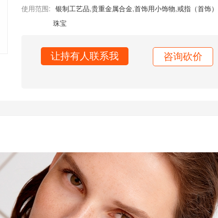
使用范围:
银制工艺品
,
贵重金属合金
,
首饰用小饰物
,
戒指（首饰）
珠宝
让持有人联系我
咨询砍价