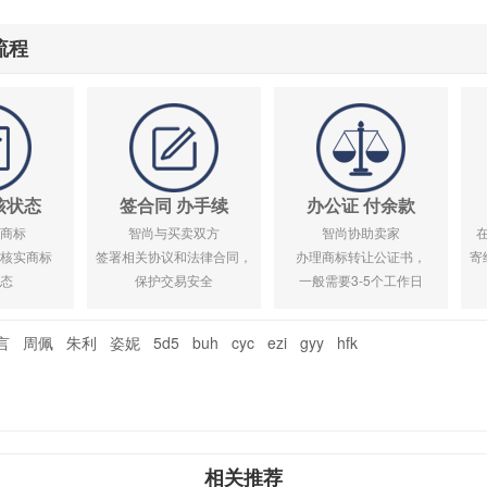
流程
核状态
签合同 办手续
办公证 付余款
商标
智尚与买卖双方
智尚协助卖家
核实商标
签署相关协议和法律合同，
办理商标转让公证书，
寄
态
保护交易安全
一般需要3-5个工作日
言
周佩
朱利
姿妮
5d5
buh
cyc
ezi
gyy
hfk
相关推荐