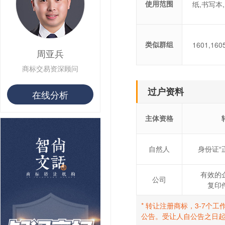
用户 S**8 购买 专***
使用范围
纸,书写本
用户 S**14 购买 宅***
用户 S**26 购买 图***
用户 S**10 购买 侯***
用户 S**16 购买 火***
类似群组
1601,160
周亚兵
用户 S**25 购买 水***
用户 S**33 购买 巴***
商标交易资深顾问
用户 S**80 购买 王***
用户 S**19 购买 T***
过户资料
在线分析
用户 S**22 购买 茶***
用户 S**68 购买 俏***
主体资格
自然人
身份证“
有效的
公司
复印
* 转让注册商标，3-7
公告。受让人自公告之日