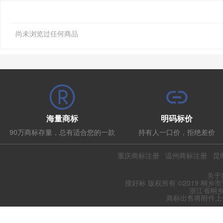
尚未浏览过任何商品
海量商标
明码标价
90万商标存量，总有适合您的一款
持有人一口价，拒绝差价
热门推荐：
重庆商标注册
温州商标注册
昆
关于
搜好标 版权所有 ©2019 桐乡
浙江省桐乡
商标出售将附件上