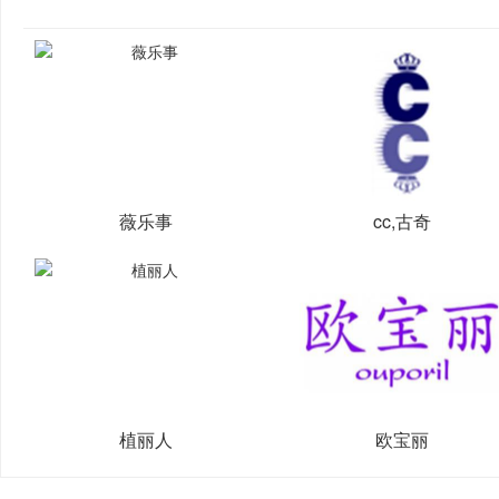
薇乐事
cc,古奇
植丽人
欧宝丽