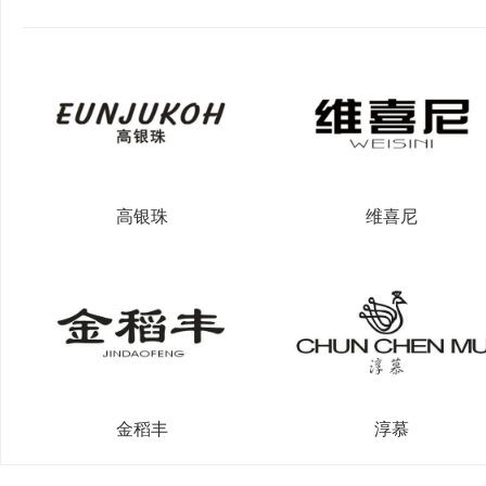
高银珠
维喜尼
金稻丰
淳慕