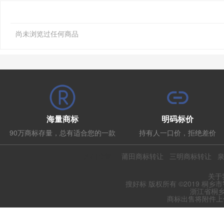
尚未浏览过任何商品
海量商标
明码标价
90万商标存量，总有适合您的一款
持有人一口价，拒绝差价
热门推荐：
莆田商标转让
三明商标转让
关于
搜好标 版权所有 ©2019 桐乡
浙江省桐乡
商标出售将附件上