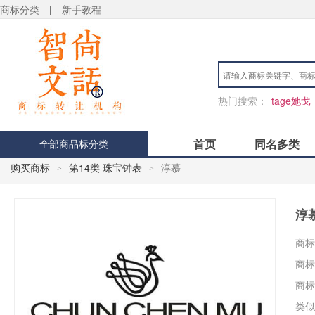
商标分类
|
新手教程
热门搜索：
tage她戈
首页
同名多类
全部商品标分类
购买商标
第14类 珠宝钟表
淳慕
>
>
淳
商标
商标
商标
类似
用户 S**4 购买 天***