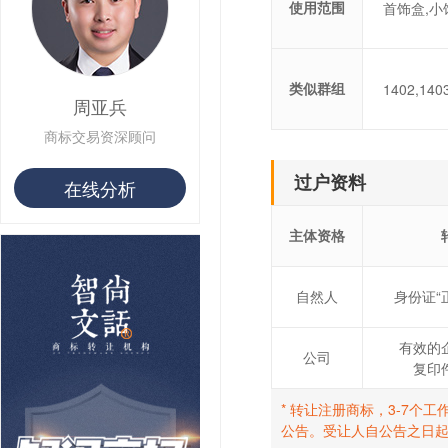
使用范围
首饰盒,小
类似群组
1402,140
周亚兵
商标交易资深顾问
过户资料
在线分析
主体资格
自然人
身份证“
有效的
公司
复印
* 转让注册商标，3-7
公告。受让人自公告之日