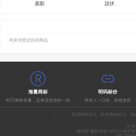
面影
説伏
尚未浏览过任何商品
海量商标
明码标价
90万商标存量，总有适合您的一款
持有人一口价，拒绝差价
热门推荐：
芜湖商标转让
蚌埠商标转让
淮
关于
搜好标 版权所有 ©2019 桐乡
浙江省桐乡