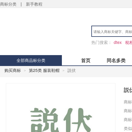
商标分类
|
新手教程
热门搜索：
dtex
枇
首页
同名多类
全部商品标分类
购买商标
第25类 服装鞋帽
説伏
>
>
説
商标
商标
商标
类似