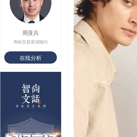
用户 S**14 购买 宅***
用户 S**26 购买 图***
用户 S**10 购买 侯***
用户 S**16 购买 火***
用户 S**25 购买 水***
周亚兵
用户 S**33 购买 巴***
用户 S**80 购买 王***
商标交易资深顾问
用户 S**19 购买 T***
用户 S**22 购买 茶***
在线分析
用户 S**68 购买 俏***