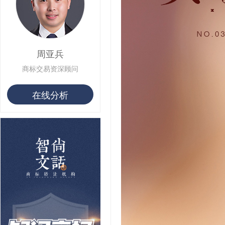
用户 S**19 购买 T***
用户 S**22 购买 茶***
用户 S**68 购买 俏***
周亚兵
商标交易资深顾问
在线分析