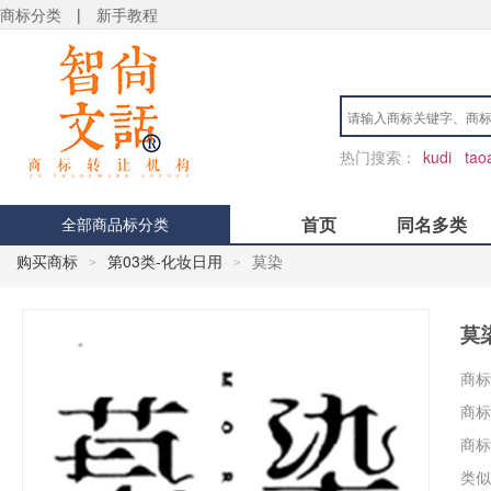
商标分类
|
新手教程
热门搜索：
kudi
tao
首页
同名多类
全部商品标分类
购买商标
第03类-化妆日用
莫染
>
>
莫
商标
商标
商标
类似