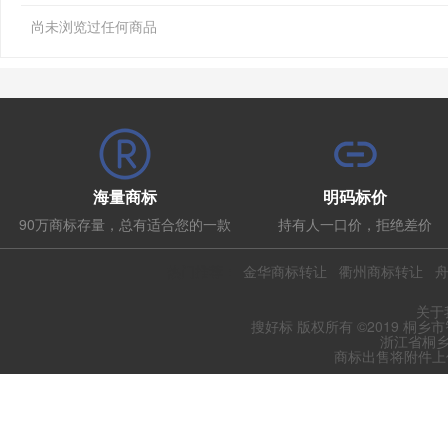
尚未浏览过任何商品
海量商标
明码标价
90万商标存量，总有适合您的一款
持有人一口价，拒绝差价
热门推荐：
金华商标转让
衢州商标转让
关于
搜好标 版权所有 ©2019 桐乡
浙江省桐乡
商标出售将附件上