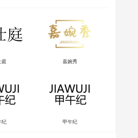
仕庭
嘉婉秀
午纪
甲午纪