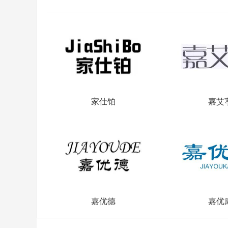
家仕铂
嘉艾
嘉优德
嘉优