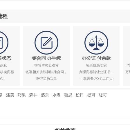
流程
核状态
签合同 办手续
办公证 付余款
商标
智尚与买卖双方
智尚协助卖家
核实商标
签署相关协议和法律合同，
办理商标转让公证书，
寄
态
保护交易安全
一般需要3-5个工作日
泉
潘美
巧果
森井
盛乐
水蝶
硕思
松日
提可
缇可