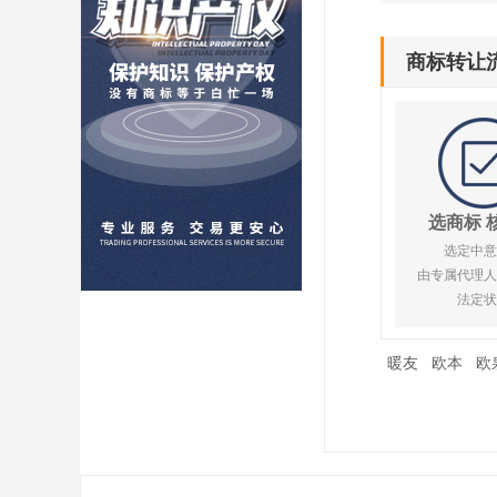
商标转让
选商标 
选定中意
由专属代理人
法定状
暖友
欧本
欧