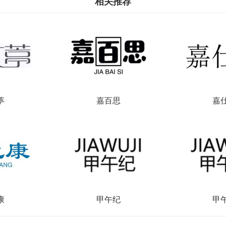
相关推荐
葶
嘉百思
嘉
康
甲午纪
甲