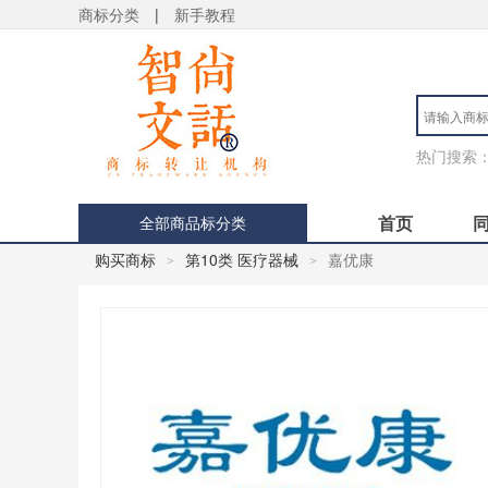
商标分类
|
新手教程
热门搜索
首页
全部商品标分类
购买商标
第10类 医疗器械
嘉优康
>
>
用户 S**4 购买 天***