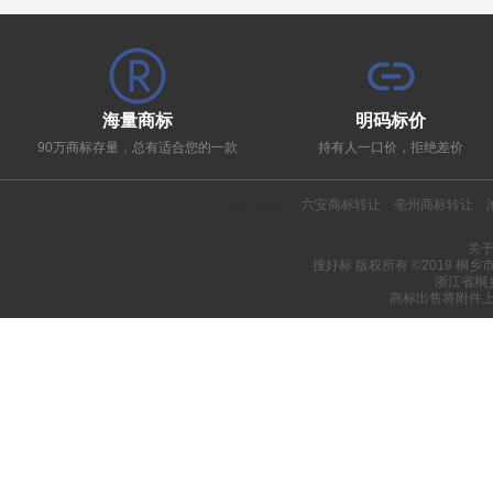
海量商标
明码标价
90万商标存量，总有适合您的一款
持有人一口价，拒绝差价
热门推荐：
六安商标转让
亳州商标转让
关
搜好标 版权所有 ©2019 桐
浙江省桐
商标出售将附件