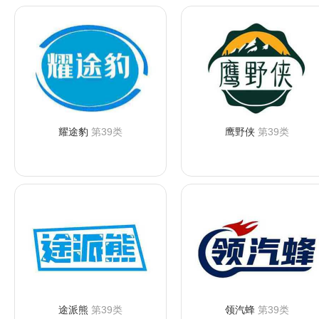
耀途豹
第39类
鹰野侠
第39类
咨询购买
咨询购买
途派熊
第39类
领汽蜂
第39类