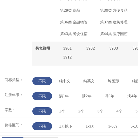
第29类 食品
第30类 方便食品
第36类 金融物管
第37类 建筑修理
第43类 餐饮住宿
第44类 医疗园艺
类似群组
3901
3902
3903
39
3912
商标类型：
不限
纯中文
纯英文
纯图形
纯
注册年限：
不限
满1年
满2年
满3年
满4年
字数：
不限
1个
2个
3个
4个
价格区间：
不限
1万以下
1-3万
3-5万
5-1