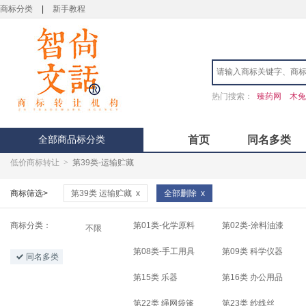
商标分类
|
新手教程
热门搜索：
臻药网
木兔
全部商品标分类
首页
同名多类
低价商标转让
>
第39类-运输贮藏
商标筛选>
第39类 运输贮藏
x
全部删除
x
商标分类：
第01类-化学原料
第02类-涂料油漆
不限
第08类-手工用具
第09类 科学仪器
同名多类
第15类 乐器
第16类 办公用品
第22类 绳网袋篷
第23类 纱线丝