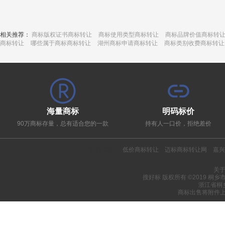
相关推荐：
商标版权证书商标转让
商标使用类型商标转让
商标品牌价值商标转
商标转让
哪些属于商标商标转让
湖州商标申请商标转让
商标类别收费商标转让
海量商标
明码标价
90万商标存量，总有适合您的一款
持有人一口价，拒绝差价
热门推荐：
低价商标转让
迈标商标转让网
嘉兴
关
搜好标 版权所有 ©2019 桐
浙江省桐
商标出售将附件