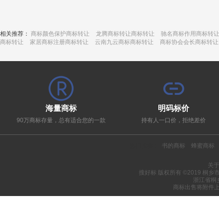
相关推荐：
商标颜色保护商标转让
龙腾商标转让商标转让
驰名商标作用商标转
商标转让
家居商标注册商标转让
云南九云商标商标转让
商标协会会长商标转让
海量商标
明码标价
90万商标存量，总有适合您的一款
持有人一口价，拒绝差价
热门推荐：
书的商标
蜂蜜商标
关
搜好标 版权所有 ©2019 桐
浙江省桐
商标出售将附件