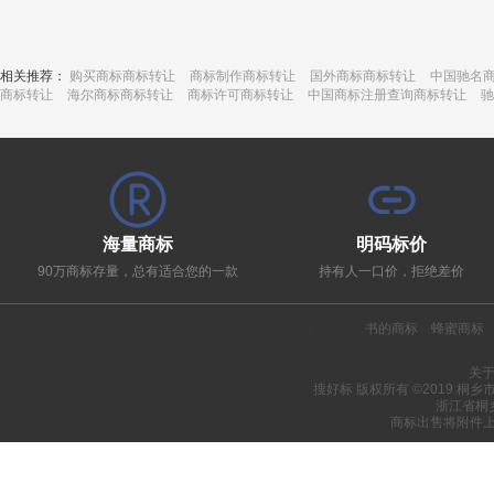
相关推荐：
购买商标商标转让
商标制作商标转让
国外商标商标转让
中国驰名
商标转让
海尔商标商标转让
商标许可商标转让
中国商标注册查询商标转让
驰
海量商标
明码标价
90万商标存量，总有适合您的一款
持有人一口价，拒绝差价
热门推荐：
书的商标
蜂蜜商标
关
搜好标 版权所有 ©2019 桐
浙江省桐
商标出售将附件