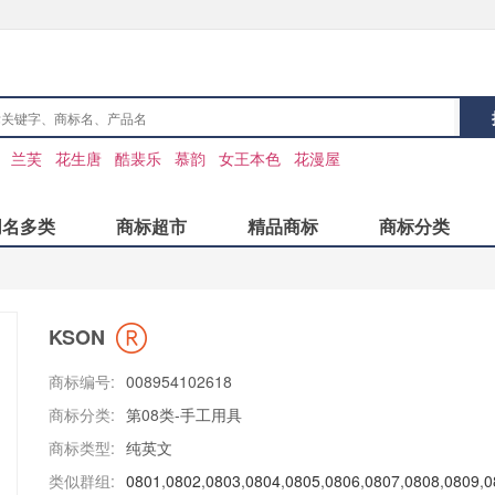
：
兰芙
花生唐
酷裴乐
慕韵
女王本色
花漫屋
同名多类
商标超市
精品商标
商标分类
KSON
商标编号:
008954102618
商标分类:
第08类-手工用具
商标类型:
纯英文
类似群组:
0801
,
0802
,
0803
,
0804
,
0805
,
0806
,
0807
,
0808
,
0809
,
0