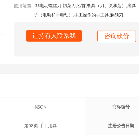
使用范围:
非电动螺丝刀
,
切菜刀
,
匕首
,
餐具（刀、叉和匙）
,
磨具
子（电动和非电动）
,
手工操作的手工具
,
剃须刀
,
让持有人联系我
咨询砍价
商标编号
KSON
第08类-手工用具
注册公告日期