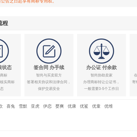
自公告之日起享有商标专用权。
流程
核状态
签合同 办手续
办公证 付余款
商标
智尚与买卖双方
智尚协助卖家
核实商标
签署相关协议和法律合同，
办理商标转让公证书，
寄
态
保护交易安全
一般需要3-5个工作日
欧
喜兔
雪默
亚虎
伊恋
婴爽
优康
优鲨
优童
优维