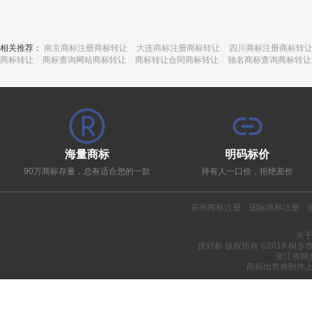
相关推荐：
南京商标注册商标转让
大连商标注册商标转让
四川商标注册商标转
商标转让
商标查询网站商标转让
商标转让合同商标转让
驰名商标查询商标转让
海量商标
明码标价
90万商标存量，总有适合您的一款
持有人一口价，拒绝差价
热门推荐：
苏州商标注册
国际商标注册
关
搜好标 版权所有 ©2019 桐
浙江省桐
商标出售将附件