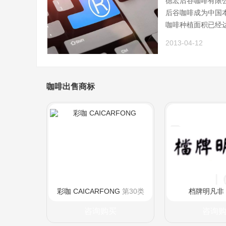
德宏后谷咖啡有限
后谷咖啡成为中国
咖啡种植面积已经达
2013-04-12
咖啡出售商标
彩咖 CAICARFONG
第30类
档牌明凡非
咨询购买
咨询