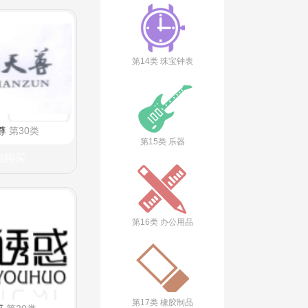
第14类 珠宝钟表
尊
第30类
第15类 乐器
询购买
第16类 办公用品
第17类 橡胶制品