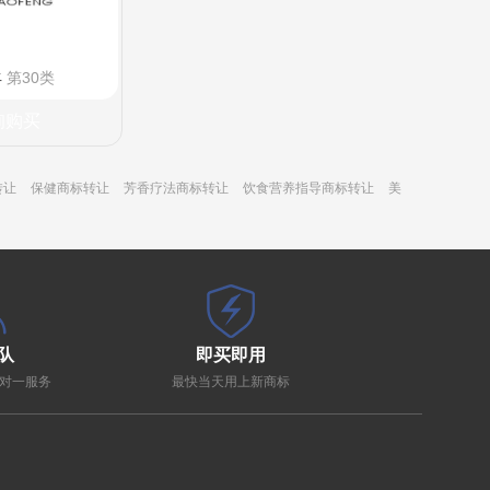
丰
第30类
询购买
转让
保健商标转让
芳香疗法商标转让
饮食营养指导商标转让
美
队
即买即用
对一服务
最快当天用上新商标