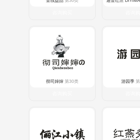
壹线益品
第30类
迪壹红庄 DIYIM
咨询购买
咨询
彻司婶婶
第30类
游园季
第
咨询购买
咨询