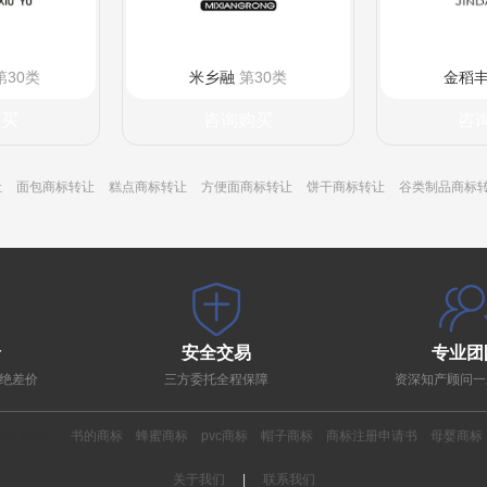
第30类
米乡融
第30类
金稻
购买
咨询购买
咨
让
面包商标转让
糕点商标转让
方便面商标转让
饼干商标转让
谷类制品商标
价
安全交易
专业团
绝差价
三方委托全程保障
资深知产顾问一
热门推荐：
书的商标
蜂蜜商标
pvc商标
帽子商标
商标注册申请书
母婴商标
关于我们
|
联系我们