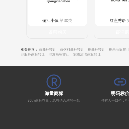
俪江小镇
第30类
红燕秀语
咨询购买
咨询
相关推荐：
茶商标转让
茶饮料商标转让
糖商标转让
糖果商标转
容服务商标转让
理发商标转让
宠物清洁商标转让
海量商标
明码标
90万商标存量，总有适合您的一款
持有人一口价，拒