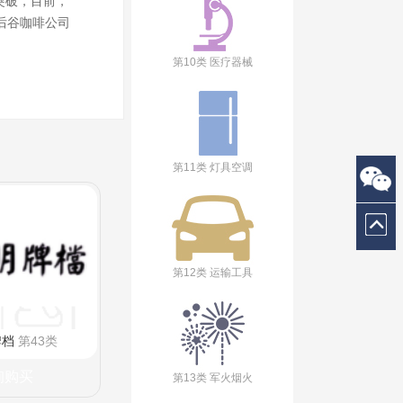
突破，目前，
后谷咖啡公司
第10类 医疗器械
第11类 灯具空调
第12类 运输工具
牌档
第43类
询购买
第13类 军火烟火