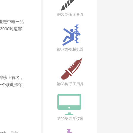
第06类-五金器具
业链中唯一品
000吨速溶
第07类-机械机器
咖啡榜上有名，
第08类-手工用具
一个获此殊荣
第09类 科学仪器