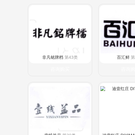
非凡铭牌档
第43类
百汇鲜
第
咨询购买
咨询