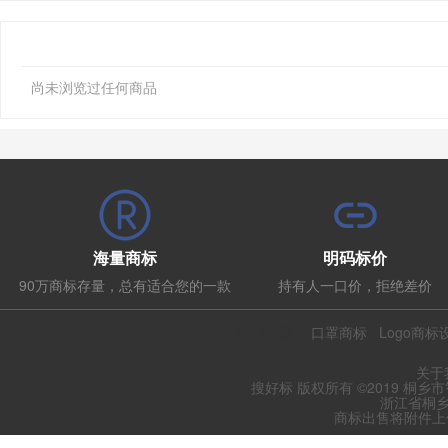
尚未浏览过任何商品
海量商标
明码标价
90万商标存量，总有适合您的一款
持有人一口价，拒绝差价
热门推荐：
口罩商标
Logo商标
关于
搜好标 版权所有 ©2019 桐乡
浙江省桐乡
商标出售将附件上