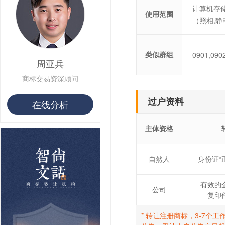
计算机存储
使用范围
（照相,静
类似群组
0901,0902
周亚兵
商标交易资深顾问
过户资料
在线分析
主体资格
自然人
身份证“
有效的
公司
复印
* 转让注册商标，3-7