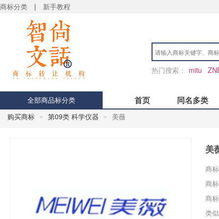
商标分类
|
新手教程
热门搜索：
mitu
ZN
首页
同名多类
全部商品标分类
购买商标
第09类 科学仪器
美薇
>
>
美
商标
商标
商标
类似