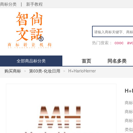
商标分类
|
新手教程
热门搜索：
cooc
av
首页
同名多类
全部商品标分类
购买商标
第03类-化妆日用
H+HarioHerrer
>
>
H+
商标
商标
商标
类似