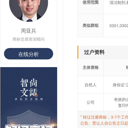
使用范围
用户 S**8 购买 专***
清洁制剂,
用户 S**14 购买 宅***
用户 S**26 购买 图***
用户 S**10 购买 侯***
类似群组
0301,0302
用户 S**16 购买 火***
周亚兵
用户 S**25 购买 水***
用户 S**33 购买 巴***
商标交易资深顾问
用户 S**80 购买 王***
用户 S**19 购买 T***
过户资料
在线分析
用户 S**22 购买 茶***
用户 S**68 购买 俏***
主体资格
自然人
身份证“
有效的
公司
复印
* 转让注册商标，3-7
公告。受让人自公告之日