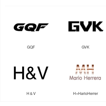
GQF
GVK
H＆V
H+HarioHerrer