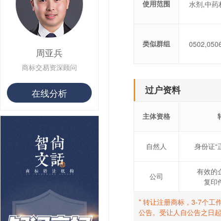
使用范围
水剂,中药
用户 S**25 购买 水***
用户 S**33 购买 巴***
用户 S**80 购买 王***
用户 S**19 购买 T***
类似群组
0502,050
用户 S**22 购买 茶***
周亚兵
用户 S**68 购买 俏***
商标交易资深顾问
过户资料
在线分析
主体资格
自然人
身份证“
有效的
公司
复印
* 转让注册商标，3-7
公告。受让人自公告之日