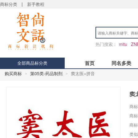
商标分类
|
新手教程
热门搜索：
mitu
ZN
首页
同名多类
全部商品标分类
购买商标
第05类-药品制剂
窦太医+拼音
>
>
窦
商标
商标
商标
类似