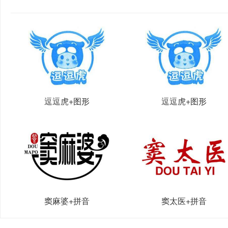
逗逗虎+图形
逗逗虎+图形
窦麻婆+拼音
窦太医+拼音