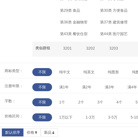
第29类 食品
第30类 方便食品
第36类 金融物管
第37类 建筑修理
第43类 餐饮住宿
第44类 医疗园艺
类似群组
3201
3202
3203
商标类型：
不限
纯中文
纯英文
纯图形
纯
注册年限：
不限
满1年
满2年
满3年
满4年
字数：
不限
1个
2个
3个
4个
价格区间：
不限
1万以下
1-3万
3-5万
5-1
默认排序
价格
新品