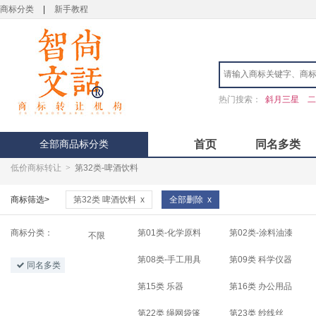
商标分类
|
新手教程
热门搜索：
斜月三星
二
全部商品标分类
首页
同名多类
低价商标转让
>
第32类-啤酒饮料
商标筛选>
第32类 啤酒饮料
x
全部删除
x
商标分类：
第01类-化学原料
第02类-涂料油漆
不限
第08类-手工用具
第09类 科学仪器
同名多类
第15类 乐器
第16类 办公用品
第22类 绳网袋篷
第23类 纱线丝