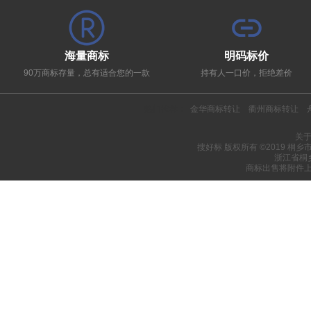
海量商标
明码标价
90万商标存量，总有适合您的一款
持有人一口价，拒绝差价
热门推荐：
金华商标转让
衢州商标转让
关
搜好标 版权所有 ©2019 桐
浙江省桐
商标出售将附件