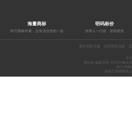
海量商标
明码标价
90万商标存量，总有适合您的一款
持有人一口价，拒绝差价
热门推荐：
重庆商标注册
温州商标注册
昆
关
搜好标 版权所有 ©2019 桐
浙江省桐
商标出售将附件