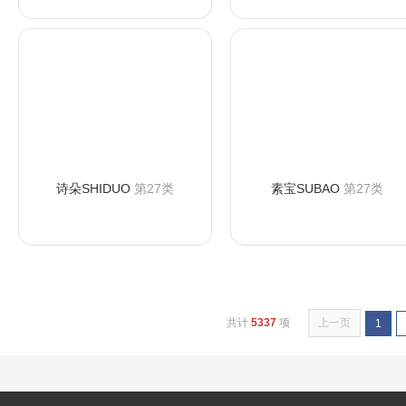
诗朵SHIDUO
第27类
素宝SUBAO
第27类
咨询购买
咨询购买
共计
5337
项
上一页
1