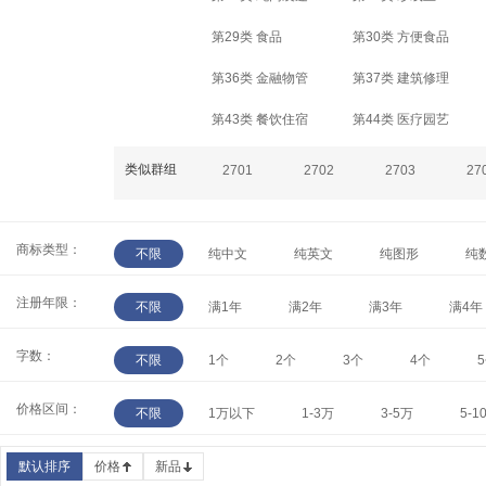
第29类 食品
第30类 方便食品
第36类 金融物管
第37类 建筑修理
第43类 餐饮住宿
第44类 医疗园艺
类似群组
2701
2702
2703
27
商标类型：
不限
纯中文
纯英文
纯图形
纯
注册年限：
不限
满1年
满2年
满3年
满4年
字数：
不限
1个
2个
3个
4个
价格区间：
不限
1万以下
1-3万
3-5万
5-1
默认排序
价格
新品