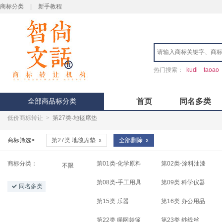
商标分类
|
新手教程
热门搜索：
kudi
taoao
全部商品标分类
首页
同名多类
低价商标转让
>
第27类-地毯席垫
商标筛选>
第27类 地毯席垫
x
全部删除
x
商标分类：
第01类-化学原料
第02类-涂料油漆
不限
第08类-手工用具
第09类 科学仪器
同名多类
第15类 乐器
第16类 办公用品
第22类 绳网袋篷
第23类 纱线丝