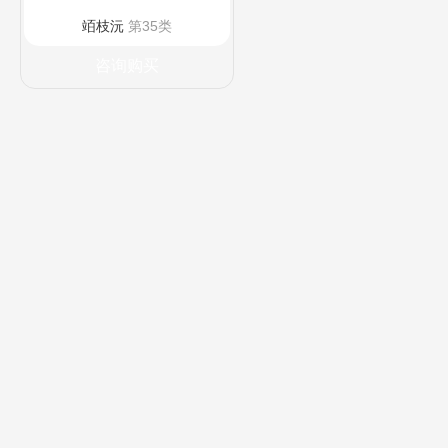
竡枝沅
第35类
咨询购买