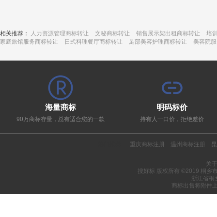
相关推荐：
人力资源管理商标转让
文秘商标转让
销售展示架出租商标转让
培
家庭旅馆服务商标转让
日式料理餐厅商标转让
足部美容护理商标转让
美容院服
海量商标
明码标价
90万商标存量，总有适合您的一款
持有人一口价，拒绝差价
热门推荐：
重庆商标注册
温州商标注册
昆
关
搜好标 版权所有 ©2019 桐
浙江省桐
商标出售将附件