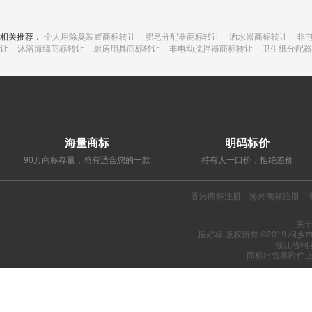
相关推荐：
个人用除臭装置商标转让
肥皂分配器商标转让
洒水器商标转让
非
让
沐浴海绵商标转让
厨房用具商标转让
非电动搅拌器商标转让
卫生纸分配器
海量商标
明码标价
90万商标存量，总有适合您的一款
持有人一口价，拒绝差价
热门推荐：
香港商标注册
海外商标注册
关
搜好标 版权所有 ©2019 桐
浙江省桐
商标出售将附件