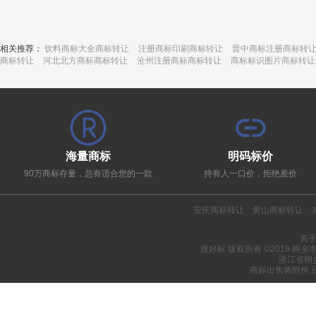
相关推荐：
饮料商标大全商标转让
注册商标印刷商标转让
晋中商标注册商标转
商标转让
河北北方商标商标转让
沧州注册商标商标转让
商标标识图片商标转让
海量商标
明码标价
90万商标存量，总有适合您的一款
持有人一口价，拒绝差价
热门推荐：
安庆商标转让
黄山商标转让
关
搜好标 版权所有 ©2019 桐
浙江省桐
商标出售将附件