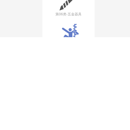
第06类-五金器具
第07类-机械机器
第08类-手工用具
第09类 科学仪器