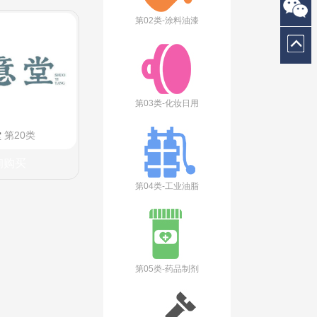
第02类-涂料油漆
第03类-化妆日用
堂
第20类
询购买
第04类-工业油脂
第05类-药品制剂