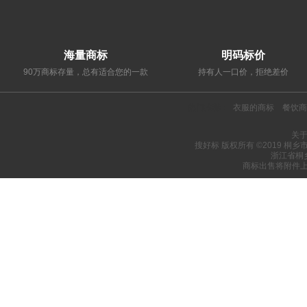
海量商标
明码标价
90万商标存量，总有适合您的一款
持有人一口价，拒绝差价
热门推荐：
衣服的商标
餐饮商
关
搜好标 版权所有 ©2019 桐
浙江省桐
商标出售将附件