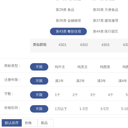
第29类 食品
第30类 方便食品
第36类 金融物管
第37类 建筑修理
第43类 餐饮住宿
第44类 医疗园艺
类似群组
4301
4302
4303
43
商标类型：
不限
纯中文
纯英文
纯图形
纯
注册年限：
不限
满1年
满2年
满3年
满4年
字数：
不限
1个
2个
3个
4个
价格区间：
不限
1万以下
1-3万
3-5万
5-1
默认排序
价格
新品