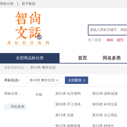
商标分类
|
新手教程
热门搜索：
幽姬
嫚熙
全部商品标分类
首页
同名多类
低价商标转让
>
第43类-餐饮住宿
商标筛选>
第43类 餐饮住宿
x
全部删除
x
商标分类：
第01类-化学原料
第02类-涂料油漆
不限
第08类-手工用具
第09类 科学仪器
同名多类
第15类 乐器
第16类 办公用品
第22类 绳网袋篷
第23类 纱线丝