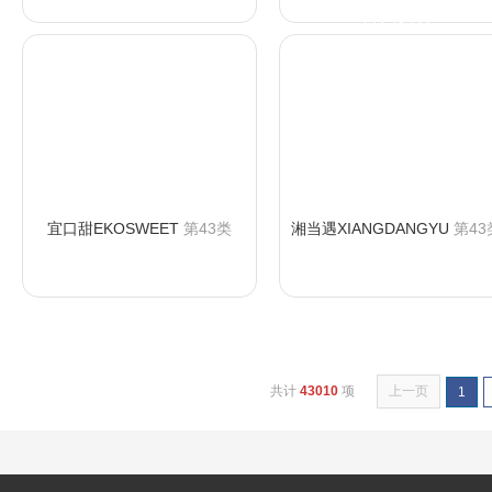
咨询购买
宜口甜EKOSWEET
第43类
湘当遇XIANGDANGYU
第43
咨询购买
咨询购买
共计
43010
项
上一页
1