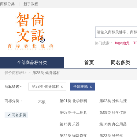
商标分类
|
新手教程
热门搜索：
tage她戈
T
全部商品标分类
首页
同名多类
低价商标转让
>
第28类-健身器材
商标筛选>
第28类 健身器材
x
全部删除
x
商标分类：
第01类-化学原料
第02类-涂料油漆
不限
第08类-手工用具
第09类 科学仪器
同名多类
第15类 乐器
第16类 办公用品
第22类 绳网袋篷
第23类 纱线丝