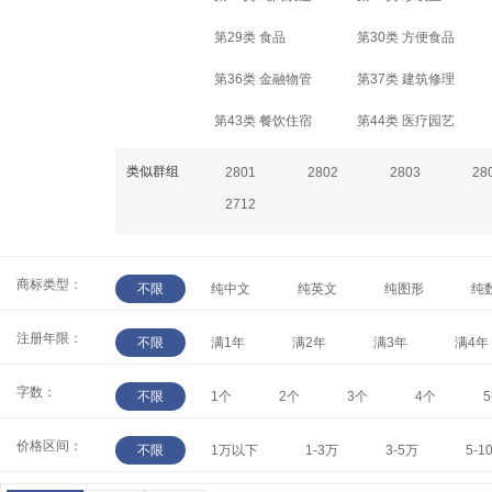
第29类 食品
第30类 方便食品
第36类 金融物管
第37类 建筑修理
第43类 餐饮住宿
第44类 医疗园艺
类似群组
2801
2802
2803
28
2712
商标类型：
不限
纯中文
纯英文
纯图形
纯
注册年限：
不限
满1年
满2年
满3年
满4年
字数：
不限
1个
2个
3个
4个
价格区间：
不限
1万以下
1-3万
3-5万
5-1