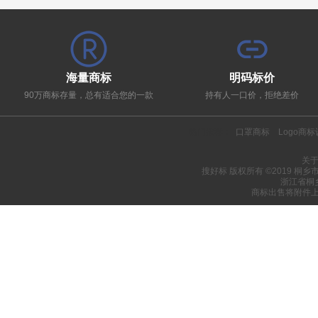
海量商标
明码标价
90万商标存量，总有适合您的一款
持有人一口价，拒绝差价
热门推荐：
口罩商标
Logo商
关
搜好标 版权所有 ©2019 桐
浙江省桐
商标出售将附件