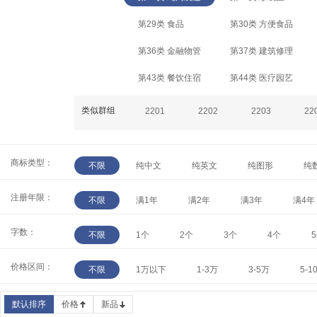
第29类 食品
第30类 方便食品
第36类 金融物管
第37类 建筑修理
第43类 餐饮住宿
第44类 医疗园艺
类似群组
2201
2202
2203
22
商标类型：
不限
纯中文
纯英文
纯图形
纯
注册年限：
不限
满1年
满2年
满3年
满4年
字数：
不限
1个
2个
3个
4个
价格区间：
不限
1万以下
1-3万
3-5万
5-1
默认排序
价格
新品