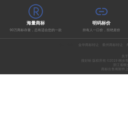
海量商标
明码标价
90万商标存量，总有适合您的一款
持有人一口价，拒绝差价
热门推荐：
金华商标转让
衢州商标转让
关
搜好标 版权所有 ©2019 桐
浙江省桐
商标出售将附件