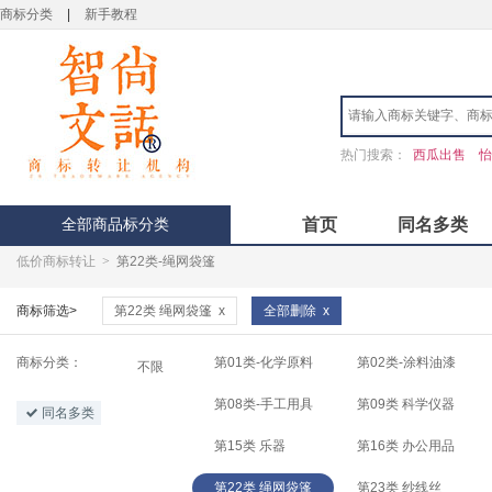
商标分类
|
新手教程
热门搜索：
西瓜出售
怡
全部商品标分类
首页
同名多类
低价商标转让
>
第22类-绳网袋篷
商标筛选>
第22类 绳网袋篷
x
全部删除
x
商标分类：
第01类-化学原料
第02类-涂料油漆
不限
第08类-手工用具
第09类 科学仪器
同名多类
第15类 乐器
第16类 办公用品
第22类 绳网袋篷
第23类 纱线丝