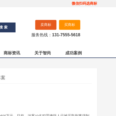
微信扫码选商标
卖商标
买商标
搜 索
服务热线：
131-7555-5618
商标资讯
关于智尚
成功案例
标案
万元。目前，涉案
名犯罪嫌疑人已被采取刑事强制