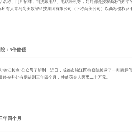
店名称、门店招牌，到洗漱用品、电话座机等，处处都是授权商标“骏怡”
商标所有人青岛尚美数智科技集团有限公司（下称尚美公司）以商标侵权及
院：5倍赔偿
者从“锦江检查”公众号了解到，近日，成都市锦江区检察院披露了一则商标
最终被判处有期徒刑三年四个月，并处罚金人民币二十万元。
三年四个月