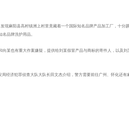
，发现麻阳县高村镇洲上村里竟藏着一个国际知名品牌产品加工厂，十分
知名品牌洗护用品。
和向某也有重大作案嫌疑，提供给刘某假冒产品与商标的寄件人，以及刘
。
公安局经济犯罪侦查大队大队长田文杰介绍，警方需要前往广州、怀化还有