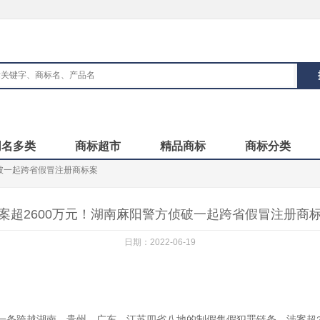
同名多类
商标超市
精品商标
商标分类
侦破一起跨省假冒注册商标案
案超2600万元！湖南麻阳警方侦破一起跨省假冒注册商
日期：2022-06-19
一条跨越湖南、贵州、广东、江苏四省八地的制假售假犯罪链条，涉案超