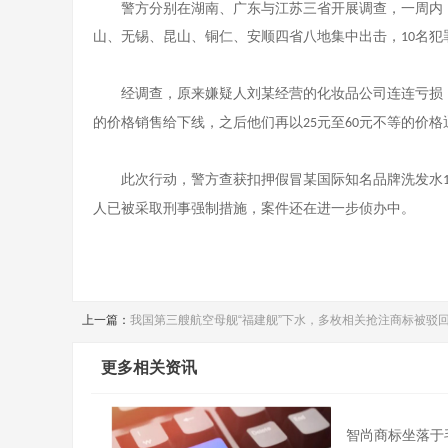
警方分别在湖南、广东与江苏三省开展调查，一周内
山、无锡、昆山、铜仁、安顺四省八地集中出击，
名犯
10
经调查，原来嫌疑人刘某经营的化妆品公司连连亏损
的价格销售给下线，之后他们再以
元至
元不等的价格
25
60
此次行动，警方查获扣押假冒某国际知名品牌洗发水
人已被采取刑事强制措施，案件还在进一步侦办中。
上一篇：
我国第三艘航空母舰“福建舰”下水，多枚相关抢注商标被驳
更多相关资讯
智尚商标坐落于