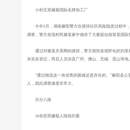
小村庄里藏着国际名牌加工厂
今年
月，湖南麻阳警方在摸排社区风险隐患过程中
5
调查，警方发现村民滕某家中储存了大量疑似假冒某国际
通过对滕某关系网的摸排，警方很快发现怀化的刘某
未实名登记，而且人员涉及广州、佛山、无锡、昆山等地
“通过物流这一块侦查的困难还是存在的。”麻阳县
人，因此调查难度非常大。
兵分八路
名犯罪嫌疑人陆续归案
10