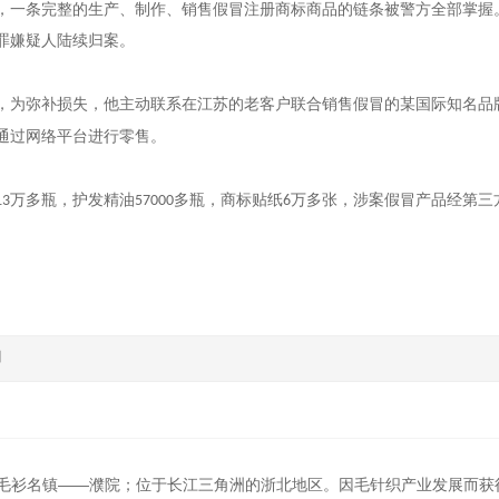
，一条完整的生产、制作、销售假冒注册商标商品的链条被警方全部掌握
罪嫌疑人陆续归案。
，为弥补损失，他主动联系在江苏的老客户联合销售假冒的某国际知名品
通过网络平台进行零售。
万多瓶，护发精油
多瓶，商标贴纸
万多张，涉案假冒产品经第三
13
57000
6
回
毛衫名镇——濮院；位于长江三角洲的浙北地区。因毛针织产业发展而获得“