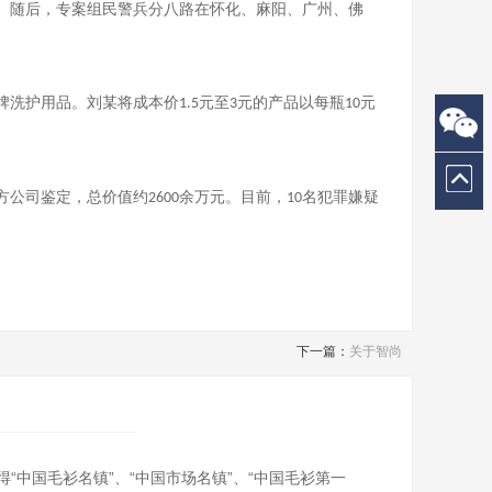
。随后，专案组民警兵分八路在怀化、麻阳、广州、佛
牌洗护用品。刘某将成本价
元至
元的产品以每瓶
元
1.5
3
10
方公司鉴定，总价值约
余万元。目前，
名犯罪嫌疑
2600
10
下一篇：
关于智尚
中国毛衫名镇”、“中国市场名镇”、“中国毛衫第一