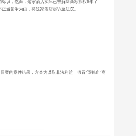
的标识，然而，这家酒店实际已被解除商标授权6年了……
不正当竞争为由，将这家酒店起诉至法院。
假冒案的案件结果，方某为谋取非法利益，假冒“谭鸭血”商